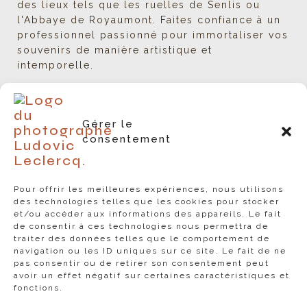
des lieux tels que les ruelles de Senlis ou
l'Abbaye de Royaumont. Faites confiance à un
professionnel passionné pour immortaliser vos
souvenirs de manière artistique et
intemporelle.
Gérer le
consentement
Prendre rendez-vous
Pour offrir les meilleures expériences, nous utilisons
Contact et questions
des technologies telles que les cookies pour stocker
et/ou accéder aux informations des appareils. Le fait
Services – Studio Leclercq
de consentir à ces technologies nous permettra de
traiter des données telles que le comportement de
Tarifs du Studio de Photographie
CGV
navigation ou les ID uniques sur ce site. Le fait de ne
pas consentir ou de retirer son consentement peut
Mentions légales
avoir un effet négatif sur certaines caractéristiques et
fonctions.
Politique de confidentialité